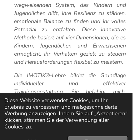
wegweisenden System, das Kindern und
Jugendlichen hilft, ihre Resilienz zu stärken,
emotionale Balance zu finden und ihr volles
Potenzial zu entfalten. Diese innovative
Methode basiert auf vier Dimensionen, die es
Kindern, Jugendlichen und Erwachsenen
ermöglicht, ihr Verhalten gezielt zu steuern
und Herausforderungen flexibel zu meistern.
Die IMOTIK®-Lehre bildet die Grundlage
individueller und effektiver
Trainingsgestaltung. Sie befähigt mich,
Menschen in meinen Trainings individuell zu
Diese Website verwendet Cookies, um Ihr
Erlebnis zu verbessern und maßgeschneiderte
fördern, nachhaltige Programme zu
Werbung anzuzeigen. Indem Sie auf „Akzeptieren“
entwickeln und langfristige Ergebnisse zu
klicken, stimmen Sie der Verwendung aller
erzielen – ohne unflexiblen Ansätze zu
Cookies zu.
folgen.